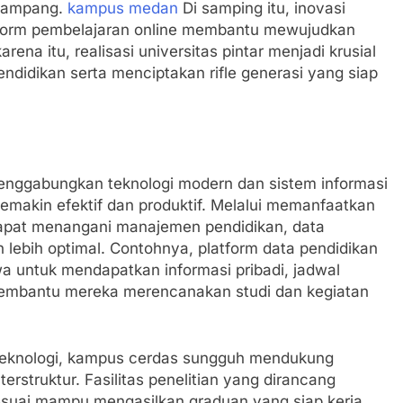
h gampang.
kampus medan
Di samping itu, inovasi
atform pembelajaran online membantu mewujudkan
karena itu, realisasi universitas pintar menjadi krusial
idikan serta menciptakan rifle generasi yang siap
 menggabungkan teknologi modern dan sistem informasi
emakin efektif dan produktif. Melalui memanfaatkan
 dapat menangani manajemen pendidikan, data
lebih optimal. Contohnya, platform data pendidikan
untuk mendapatkan informasi pribadi, jadwal
, membantu mereka merencanakan studi dan kegiatan
oteknologi, kampus cerdas sungguh mendukung
rstruktur. Fasilitas penelitian yang dirancang
sesuai mampu mengasilkan graduan yang siap kerja