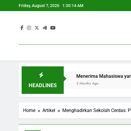
Skip
Friday, August 7, 2026
1:30:15 AM
to
content
is Kemandirian
Menerima Mahasiswa yang Baru Masuk 
3 Months Ago
HEADLINES
Home
Artikel
Menghadirkan Sekolah Cerdas: 