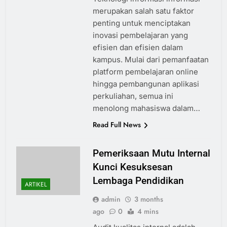
merupakan salah satu faktor
penting untuk menciptakan
inovasi pembelajaran yang
efisien dan efisien dalam
kampus. Mulai dari pemanfaatan
platform pembelajaran online
hingga pembangunan aplikasi
perkuliahan, semua ini
menolong mahasiswa dalam…
Read Full News
Pemeriksaan Mutu Internal
Kunci Kesuksesan
Lembaga Pendidikan
ARTIKEL
admin
3 months
ago
0
4 mins