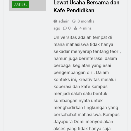
Lewat Usaha Bersama dan
ARTIKEL
Kafe Pendidikan
admin
8 months
ago
0
4 mins
Universitas adalah tempat di
mana mahasiswa tidak hanya
sekadar menyerap tentang teori,
namun juga berinteraksi dalam
berbagai kegiatan yang esai
pengembangan diri. Dalam
konteks ini, kreativitas melalui
koperasi dan kafe kampus
menjadi salah satu bentuk
sumbangan nyata untuk
menghadirkan lingkungan yang
bersahabat mahasiswa. Kampus
Jayapura Demi menyediakan
akses yang tidak hanya saja