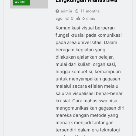
ARTIKEL
admin
11 months
ago
0
6 mins
Komunikasi visual berperan
fungsi krusial pada komunikasi
pada area universitas. Dalam
beragam kegiatan yang
dilakukan ajalankan pelajar,
mulai dari kuliah, organisasi,
hingga kompetisi, kemampuan
untuk menyampaikan gagasan
melalui secara efisien melalui
saluran visualisasi benar-benar
krusial. Cara mahasiswa bisa
mengomunikasikan gagasan diri
mereka dengan metode yang
menarik menjadi tantangan
tersendiri dalam era teknologi