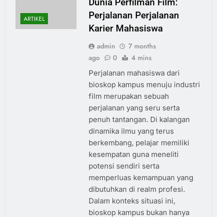
Dunia Perfilman Film:
Perjalanan Perjalanan
ARTIKEL
Karier Mahasiswa
admin
7 months
ago
0
4 mins
Perjalanan mahasiswa dari
bioskop kampus menuju industri
film merupakan sebuah
perjalanan yang seru serta
penuh tantangan. Di kalangan
dinamika ilmu yang terus
berkembang, pelajar memiliki
kesempatan guna meneliti
potensi sendiri serta
memperluas kemampuan yang
dibutuhkan di realm profesi.
Dalam konteks situasi ini,
bioskop kampus bukan hanya