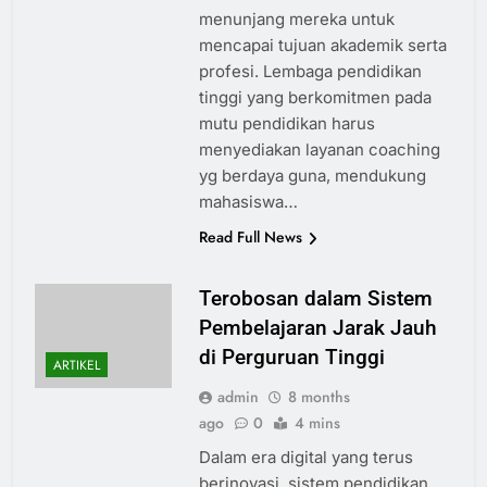
menunjang mereka untuk
mencapai tujuan akademik serta
profesi. Lembaga pendidikan
tinggi yang berkomitmen pada
mutu pendidikan harus
menyediakan layanan coaching
yg berdaya guna, mendukung
mahasiswa…
Read Full News
Terobosan dalam Sistem
Pembelajaran Jarak Jauh
di Perguruan Tinggi
ARTIKEL
admin
8 months
ago
0
4 mins
Dalam era digital yang terus
berinovasi, sistem pendidikan