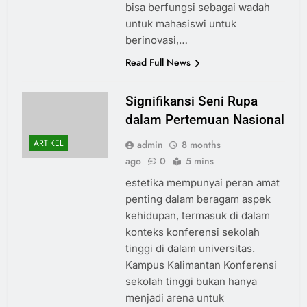
bisa berfungsi sebagai wadah
untuk mahasiswi untuk
berinovasi,…
Read Full News
Signifikansi Seni Rupa
dalam Pertemuan Nasional
ARTIKEL
admin
8 months
ago
0
5 mins
estetika mempunyai peran amat
penting dalam beragam aspek
kehidupan, termasuk di dalam
konteks konferensi sekolah
tinggi di dalam universitas.
Kampus Kalimantan Konferensi
sekolah tinggi bukan hanya
menjadi arena untuk