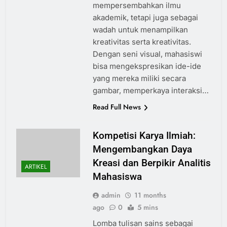
mempersembahkan ilmu
akademik, tetapi juga sebagai
wadah untuk menampilkan
kreativitas serta kreativitas.
Dengan seni visual, mahasiswi
bisa mengekspresikan ide-ide
yang mereka miliki secara
gambar, memperkaya interaksi…
Read Full News
Kompetisi Karya Ilmiah:
Mengembangkan Daya
Kreasi dan Berpikir Analitis
ARTIKEL
Mahasiswa
admin
11 months
ago
0
5 mins
Lomba tulisan sains sebagai