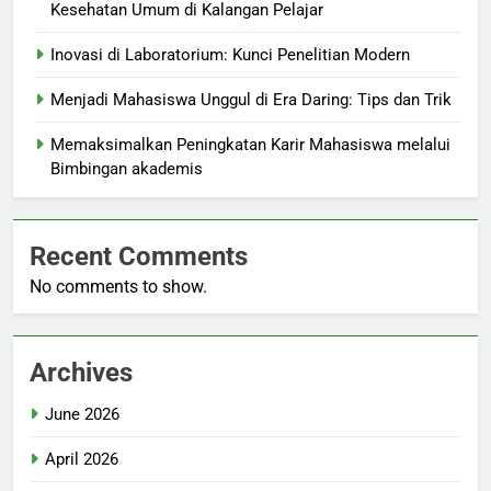
Kesehatan Umum di Kalangan Pelajar
Inovasi di Laboratorium: Kunci Penelitian Modern
Menjadi Mahasiswa Unggul di Era Daring: Tips dan Trik
Memaksimalkan Peningkatan Karir Mahasiswa melalui
Bimbingan akademis
Recent Comments
No comments to show.
Archives
June 2026
April 2026