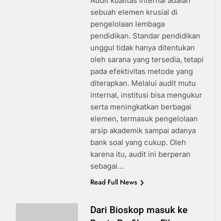
Audit kualitas internal adalah
sebuah elemen krusial di
pengelolaan lembaga
pendidikan. Standar pendidikan
unggul tidak hanya ditentukan
oleh sarana yang tersedia, tetapi
pada efektivitas metode yang
diterapkan. Melalui audit mutu
internal, institusi bisa mengukur
serta meningkatkan berbagai
elemen, termasuk pengelolaan
arsip akademik sampai adanya
bank soal yang cukup. Oleh
karena itu, audit ini berperan
sebagai…
Read Full News
Dari Bioskop masuk ke